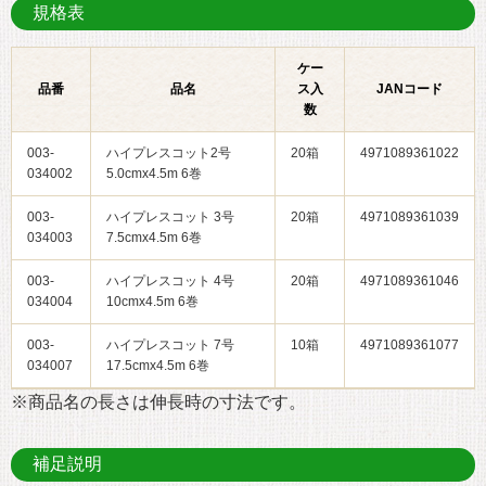
規格表
ケー
品番
品名
ス入
JANコード
数
003-
ハイプレスコット2号
20箱
4971089361022
034002
5.0cmx4.5m 6巻
003-
ハイプレスコット 3号
20箱
4971089361039
034003
7.5cmx4.5m 6巻
003-
ハイプレスコット 4号
20箱
4971089361046
034004
10cmx4.5m 6巻
003-
ハイプレスコット 7号
10箱
4971089361077
034007
17.5cmx4.5m 6巻
※商品名の長さは伸長時の寸法です。
補足説明