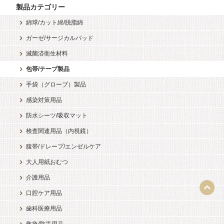
製品カテゴリー
綿球/カット綿/脱脂綿
ガーゼ/サージカルパッド
滅菌済衛生材料
包帯/テープ製品
手袋（グローブ）製品
感染対策用品
防水シーツ/吸収マット
検査関連用品（内視鏡）
腹帯/ドレープ/エンゼルケア
大人用紙おむつ
介護用品
口腔ケア用品
歯科医療用品
救急/防災用品