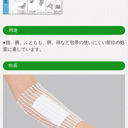
用途
●指、腕、ふともも、胴、頭など包帯の使いにくい部位の処
置に適しています。
特長