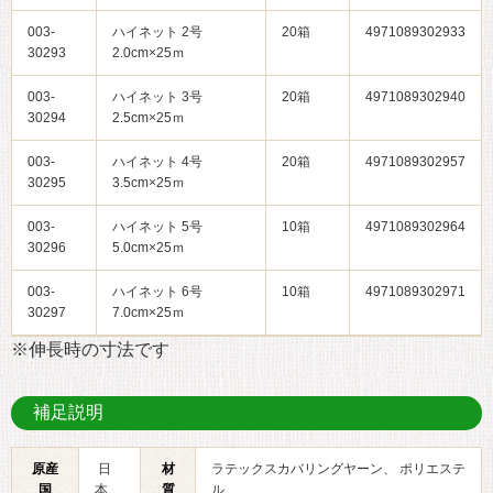
003-
ハイネット 2号
20箱
4971089302933
30293
2.0cm×25ｍ
003-
ハイネット 3号
20箱
4971089302940
30294
2.5cm×25ｍ
003-
ハイネット 4号
20箱
4971089302957
30295
3.5cm×25ｍ
003-
ハイネット 5号
10箱
4971089302964
30296
5.0cm×25ｍ
003-
ハイネット 6号
10箱
4971089302971
30297
7.0cm×25ｍ
※伸長時の寸法です
補足説明
原産
日
材
ラテックスカバリングヤーン、 ポリエステ
国
本
質
ル