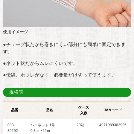
使用イメージ
●チューブ状だから巻きにくい部分にも簡単に固定できま
す。
●ネット状だからムレにくいです。
●伝線、ホツレがなく、必要量だけ切って使えます。
規格表
ケース
品番
品名
JANコード
入数
003-
ハイネット 1号
20箱
4971089302926
30292
0.8cm×25ｍ