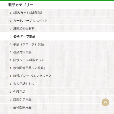
製品カテゴリー
綿球/カット綿/脱脂綿
ガーゼ/サージカルパッド
滅菌済衛生材料
包帯/テープ製品
手袋（グローブ）製品
感染対策用品
防水シーツ/吸収マット
検査関連用品（内視鏡）
腹帯/ドレープ/エンゼルケア
大人用紙おむつ
介護用品
口腔ケア用品
歯科医療用品