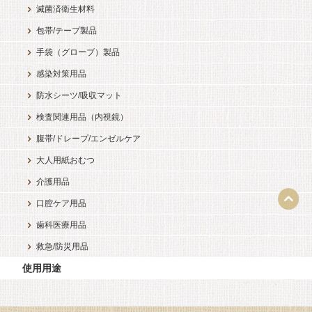
滅菌済衛生材料
包帯/テープ製品
手袋（グローブ）製品
感染対策用品
防水シーツ/吸収マット
検査関連用品（内視鏡）
腹帯/ドレープ/エンゼルケア
大人用紙おむつ
介護用品
口腔ケア用品
歯科医療用品
救急/防災用品
使用用途