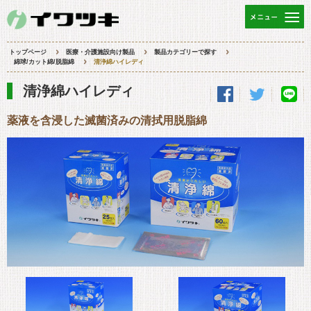
トップページ
医療・介護施設向け製品
製品カテゴリーで探す
綿球/カット綿/脱脂綿
清浄綿ハイレディ
清浄綿ハイレディ
薬液を含浸した滅菌済みの清拭用脱脂綿