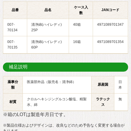
ケース入
品番
品名
JANコード
数
007-
清浄綿(ハイレディ)
40箱
4971089701347
70134
25P
007-
清浄綿(ハイレディ)
16箱
4971089701354
70135
60P
補足説明
薬事分
医薬部外品（販売名：清浄綿）
日
原産国
類
本
クロルヘキシジングルコン酸塩、精製
ラテック
無
材質
水、綿
ス
※箱のLOTは製造年月日です。
※製品仕様およびデザインは、改良などのため予告なく変更する場合が
あります。