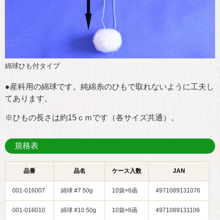
綿球ひも付タイプ
●産科用の綿球です。純綿糸のひもで取れないように工夫し
てあります。
※ひもの長さは約15ｃｍです（各サイズ共通）。
規格表
品番
品名
ケース入数
JAN
001-016007
綿球 #7 50g
10袋×6函
4971089131076
001-016010
綿球 #10 50g
10袋×6函
4971089131106