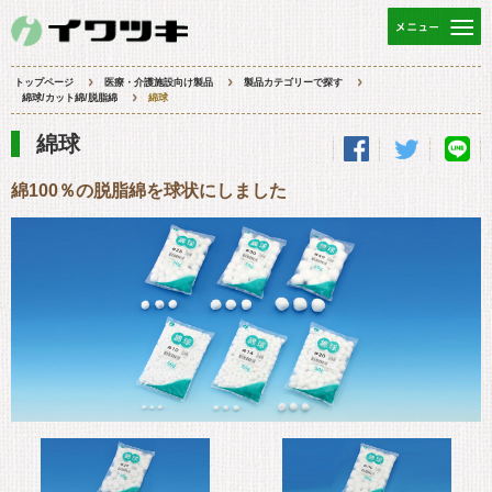
トップページ
医療・介護施設向け製品
製品カテゴリーで探す
綿球/カット綿/脱脂綿
綿球
綿球
綿100％の脱脂綿を球状にしました