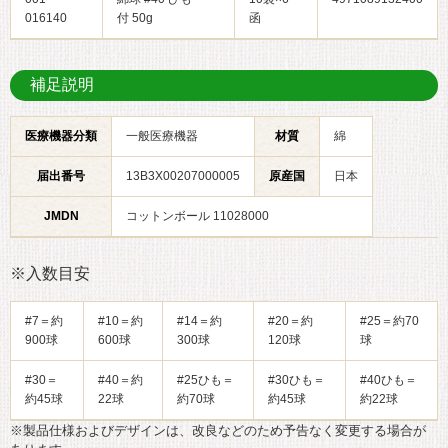
016140
付 50g
函
補足説明
医療機器分類
一般医療機器
材質
綿
届出番号
13B3X00207000005
原産国
日本
JMDN
コットンボール 11028000
※入数目安
#7＝約
#10＝約
#14＝約
#20＝約
#25＝約70
900球
600球
300球
120球
球
#30＝
#40＝約
#25ひも＝
#30ひも＝
#40ひも＝
約45球
22球
約70球
約45球
約22球
※製品仕様およびデザインは、改良などのため予告なく変更する場合が