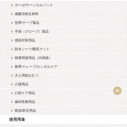
ガーゼ/サージカルパッド
滅菌済衛生材料
包帯/テープ製品
手袋（グローブ）製品
感染対策用品
防水シーツ/吸収マット
検査関連用品（内視鏡）
腹帯/ドレープ/エンゼルケア
大人用紙おむつ
介護用品
口腔ケア用品
歯科医療用品
救急/防災用品
使用用途